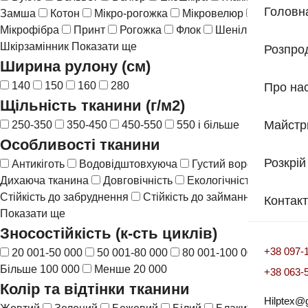
Головн
Замша
Котон
Мікро-рогожка
Мікровелюр
Мікрофібра
Принт
Рогожка
Флок
Шеніл
Шкіра
Шкірзамінник
Показати ще
Розпро
Ширина рулону (см)
140
150
160
280
Про на
Щільність тканини (г/м2)
Майстр
250-350
350-450
450-550
550 і більше
Особливості тканини
Розкрій
Антикіготь
Водовідштовхуюча
Густий ворс
Дихаюча тканина
Довговічність
Екологічність
Стійкість до забруднення
Стійкість до займання
Контак
Показати ще
Зносостійкість (к-сть циклів)
+38 097-
20 001-50 000
50 001-80 000
80 001-100 000
Більше 100 000
Менше 20 000
+38 063-
Колір та відтінки тканини
Hilptex@