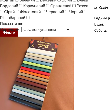
Жовтий
Зелений
Бежевий
Білий
Блакитний
Бордовий
Коричневий
Оранжевий
Рожевий
Синій
м. Львів
Сірий
Фіолетовий
Червоний
Чорний
Різнобарвний
Години р
Показати ще
Будні:
Сортувати:
Субота:
Фільтр