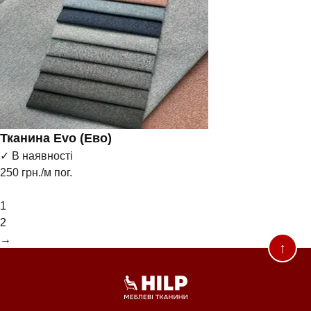
Тканина Evo (Ево)
✓ В наявності
250
грн./м пог.
1
2
→
↑