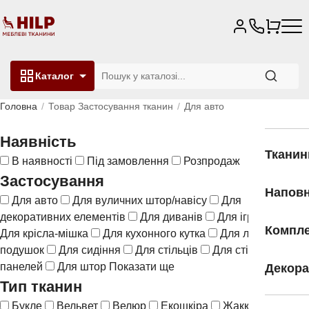
Каталог
Головна
Товар Застосування тканин
Для авто
Наявність
Тканин
В наявності
Під замовлення
Розпродаж
Застосування
Напов
Для авто
Для вуличних штор/навісу
Для
декоративних елементів
Для диванів
Для іграшок
Компле
Для крісла-мішка
Для кухонного кутка
Для ліжок
Для
подушок
Для сидіння
Для стільців
Для стінових
панелей
Для штор
Показати ще
Декора
Тип тканин
Букле
Вельвет
Велюр
Екошкіра
Жаккард