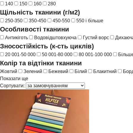
140
150
160
280
Щільність тканини (г/м2)
250-350
350-450
450-550
550 і більше
Особливості тканини
Антикіготь
Водовідштовхуюча
Густий ворс
Дихаюча
Зносостійкість (к-сть циклів)
20 001-50 000
50 001-80 000
80 001-100 000
Більше
Колір та відтінки тканини
Жовтий
Зелений
Бежевий
Білий
Блакитний
Бор
Показати ще
Сортувати: