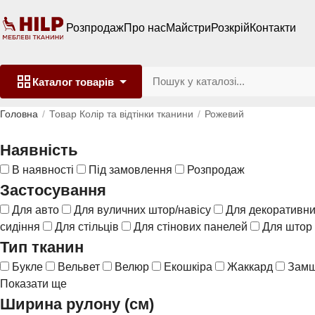
Розпродаж
Про нас
Майстри
Розкрій
Контакти
Каталог
товарів
Головна
Товар Колір та відтінки тканини
Рожевий
Наявність
В наявності
Під замовлення
Розпродаж
Застосування
Для авто
Для вуличних штор/навісу
Для декоративни
сидіння
Для стільців
Для стінових панелей
Для штор
Тип тканин
Букле
Вельвет
Велюр
Екошкіра
Жаккард
Зам
Показати ще
Ширина рулону (см)