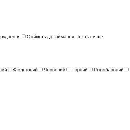
абруднення
Стійкість до займання
Показати ще
рий
Фіолетовий
Червоний
Чорний
Різнобарвний