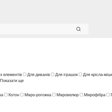
х елементів
Для диванів
Для іграшок
Для крісла-міш
Показати ще
ша
Котон
Мікро-рогожка
Мікровелюр
Мікрофібра