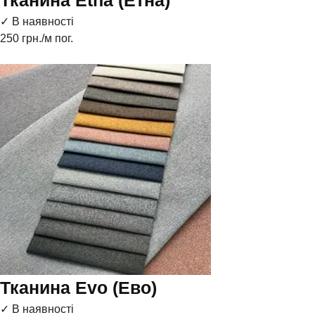
Тканина Etna (Етна)
✓ В наявності
250
грн./м пог.
Тканина Evo (Ево)
✓ В наявності