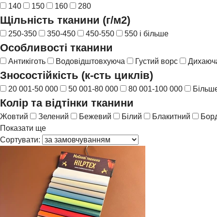
140
150
160
280
Щільність тканини (г/м2)
250-350
350-450
450-550
550 і більше
Особливості тканини
Антикіготь
Водовідштовхуюча
Густий ворс
Дихаюча
Зносостійкість (к-сть циклів)
20 001-50 000
50 001-80 000
80 001-100 000
Більше
Колір та відтінки тканини
Жовтий
Зелений
Бежевий
Білий
Блакитний
Бор
Показати ще
Сортувати: