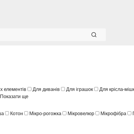
х елементів
Для диванів
Для іграшок
Для крісла-міш
Показати ще
ша
Котон
Мікро-рогожка
Мікровелюр
Мікрофібра