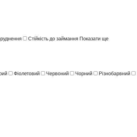
абруднення
Стійкість до займання
Показати ще
рий
Фіолетовий
Червоний
Чорний
Різнобарвний