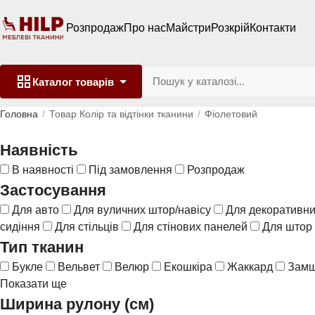
Розпродаж
Про нас
Майстри
Розкрій
Контакти
Каталог
товарів
Головна
Товар Колір та відтінки тканини
Фіолетовий
Наявність
В наявності
Під замовлення
Розпродаж
Застосування
Для авто
Для вуличних штор/навісу
Для декоративни
сидіння
Для стільців
Для стінових панелей
Для штор
Тип тканин
Букле
Вельвет
Велюр
Екошкіра
Жаккард
Зам
Показати ще
Ширина рулону (см)