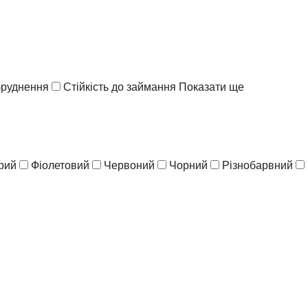
абруднення
Стійкість до займання
Показати ще
рий
Фіолетовий
Червоний
Чорний
Різнобарвний