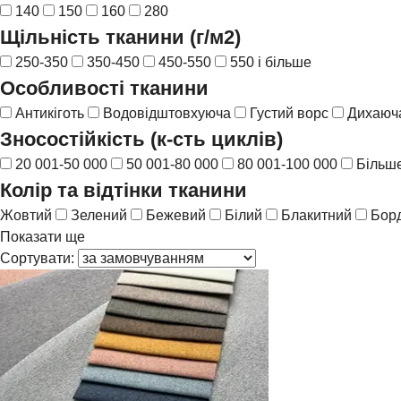
140
150
160
280
Щільність тканини (г/м2)
250-350
350-450
450-550
550 і більше
Особливості тканини
Антикіготь
Водовідштовхуюча
Густий ворс
Дихаюча
Зносостійкість (к-сть циклів)
20 001-50 000
50 001-80 000
80 001-100 000
Більше
Колір та відтінки тканини
Жовтий
Зелений
Бежевий
Білий
Блакитний
Бор
Показати ще
Сортувати: