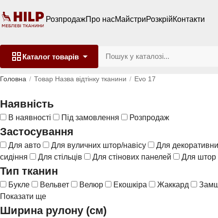
Розпродаж
Про нас
Майстри
Розкрій
Контакти
Каталог
товарів
Головна
Товар Назва відтінку тканини
Evo 17
Наявність
В наявності
Під замовлення
Розпродаж
Застосування
Для авто
Для вуличних штор/навісу
Для декоративни
сидіння
Для стільців
Для стінових панелей
Для штор
Тип тканин
Букле
Вельвет
Велюр
Екошкіра
Жаккард
Зам
Показати ще
Ширина рулону (см)