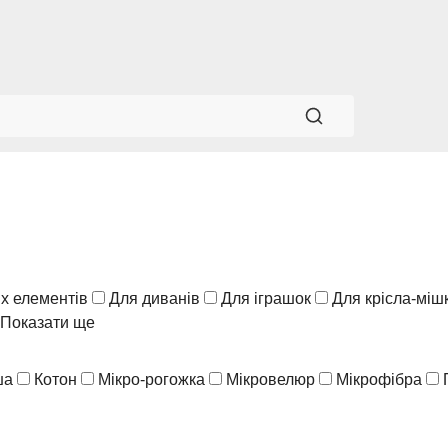
х елементів
Для диванів
Для іграшок
Для крісла-міш
Показати ще
ша
Котон
Мікро-рогожка
Мікровелюр
Мікрофібра