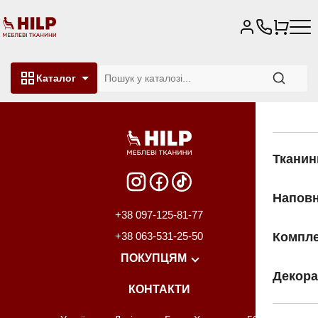
Каталог
↑
Тканин
Напов
+38 097-125-81-77
+38 063-531-25-50
Компле
ПОКУПЦЯМ
Декора
КОНТАКТИ
Розпродаж
Про нас
Майстри
Розкрій
Доставка та оплата