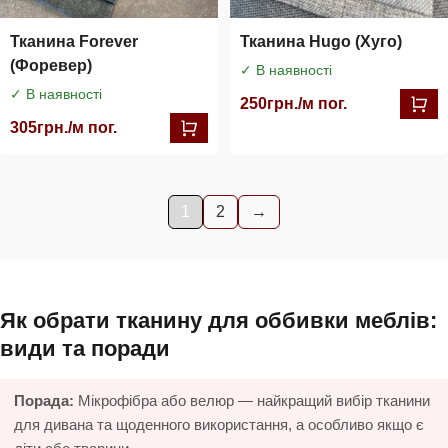
Тканина Forever
Тканина Hugo (Хуго)
(Форевер)
✓ В наявності
✓ В наявності
250
грн./м пог.
305
грн./м пог.
1
2
→
Як обрати тканину для оббивки меблів:
види та поради
Порада:
Мікрофібра або велюр — найкращий вибір тканини
для дивана та щоденного використання, а особливо якщо є