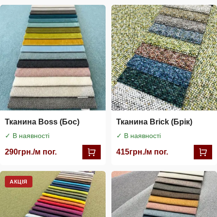
Тканина Boss (Бос)
Тканина Brick (Брік)
✓ В наявності
✓ В наявності
290
грн./м пог.
415
грн./м пог.
АКЦІЯ