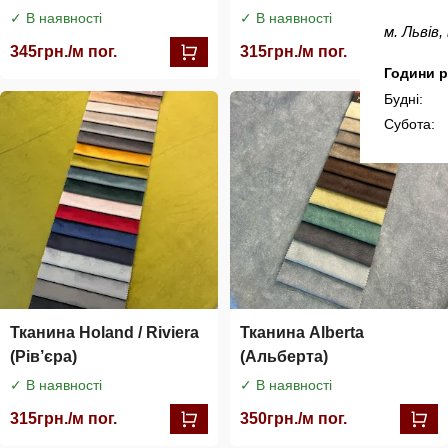
✓ В наявності
✓ В наявності
м. Львів
345
грн./м пог.
315
грн./м пог.
Години р
Будні:
Субота:
Тканина Holand / Riviera
Тканина Alberta
(Рів’єра)
(Альберта)
✓ В наявності
✓ В наявності
315
грн./м пог.
350
грн./м пог.