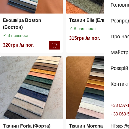
Головн
Екошкіра Boston
Тканин Elle (Ель)
Розпро
(Бостон)
✓ В наявності
✓ В наявності
Про на
315
грн./м пог.
320
грн./м пог.
Майстр
Розкрій
Контак
+38 097-
+38 063-
Тканин Forta (Форта)
Тканин Morena (Морена)
Hilptex@