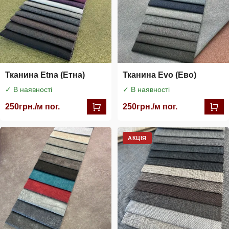
Тканина Etna (Етна)
Тканина Evo (Ево)
✓ В наявності
✓ В наявності
250
грн./м пог.
250
грн./м пог.
АКЦІЯ