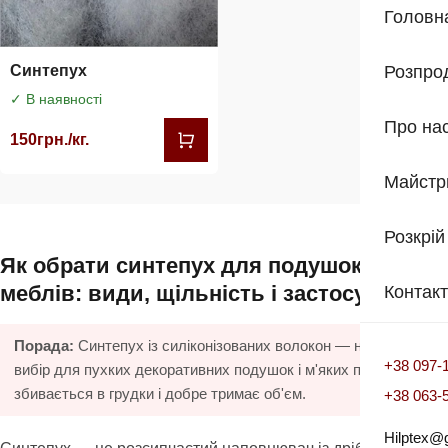
Головн
Синтепух
Розпро
✓ В наявності
Про на
150
грн./кг.
Майстр
Розкрій
Як обрати синтепух для подушок і
меблів: види, щільність і застосування
Контак
Порада:
Синтепух із силіконізованих волокон — найкращий
+38 097-
вибір для пухких декоративних подушок і м'яких пуфів: не
збивається в грудки і добре тримає об'єм.
+38 063-
Hilptex@