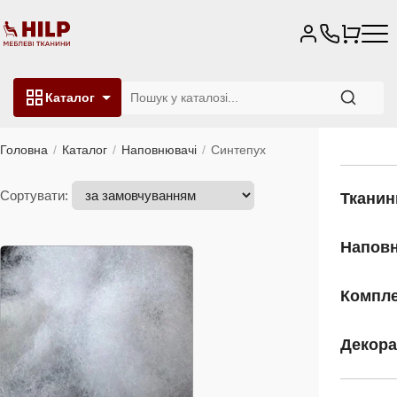
Каталог
Головна
Каталог
Наповнювачі
Синтепух
Сортувати:
Фільтр
Тканин
Напов
Компле
Декора