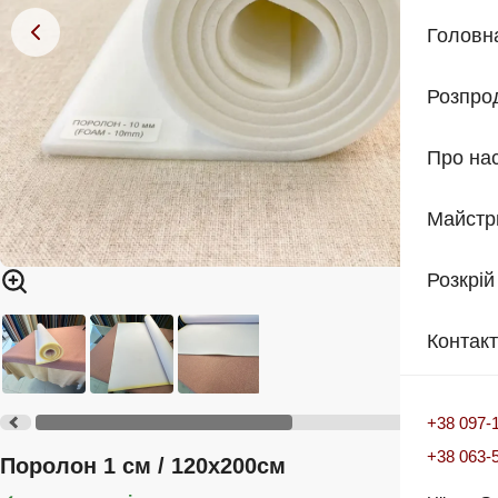
Головн
Розпро
Про на
Майстр
Розкрій
Контак
+38 097-
+38 063-
Поролон 1 см / 120х200см