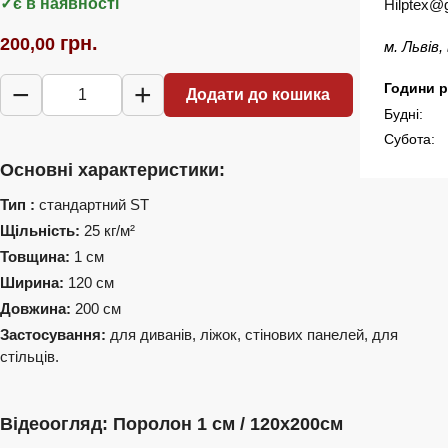
є в наявності
Hilptex@
грн.
200,00
м. Львів
−
+
Години р
Додати до кошика
Поролон
Будні:
1
Субота:
см
Основні характеристики:
/
120х200см
Тип :
стандартний ST
кількість
Щільність:
25 кг/м²
Товщина:
1 см
Ширина:
120 см
Довжина:
200 см
Застосування:
для диванів, ліжок, стінових панелей, для
стільців.
Відеоогляд: Поролон 1 см / 120х200см