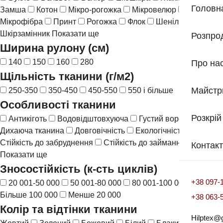
Головн
Замша
Котон
Мікро-рогожка
Мікровелюр
Мікрофібра
Принт
Рогожка
Флок
Шеніл
Шкіра
Шкірзамінник
Показати ще
Розпро
Ширина рулону (см)
140
150
160
280
Про на
Щільність тканини (г/м2)
Майстр
250-350
350-450
450-550
550 і більше
Особливості тканини
Розкрій
Антикіготь
Водовідштовхуюча
Густий ворс
Дихаюча тканина
Довговічність
Екологічність
Стійкість до забруднення
Стійкість до займання
Контак
Показати ще
Зносостійкість (к-сть циклів)
+38 097-
20 001-50 000
50 001-80 000
80 001-100 000
Більше 100 000
Менше 20 000
+38 063-
Колір та відтінки тканини
Hilptex@