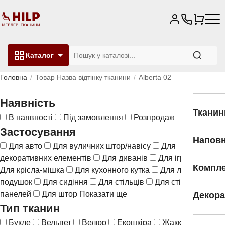
Каталог
Головна
Товар Назва відтінку тканини
Alberta 02
Наявність
Тканин
В наявності
Під замовлення
Розпродаж
Застосування
Напов
Для авто
Для вуличних штор/навісу
Для
декоративних елементів
Для диванів
Для іграшок
Компле
Для крісла-мішка
Для кухонного кутка
Для ліжок
Для
подушок
Для сидіння
Для стільців
Для стінових
панелей
Для штор
Показати ще
Декора
Тип тканин
Букле
Вельвет
Велюр
Екошкіра
Жаккард