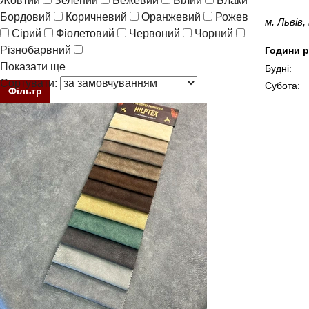
Жовтий
Зелений
Бежевий
Білий
Блакитний
Бордовий
Коричневий
Оранжевий
Рожевий
Синій
м. Львів
Сірий
Фіолетовий
Червоний
Чорний
Різнобарвний
Години р
Показати ще
Будні:
Сортувати:
Субота:
Фільтр