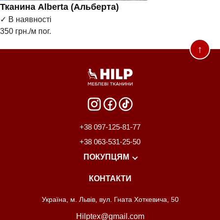
Тканина Alberta (Альберта)
✓ В наявності
350
грн./м пог.
↑
+38 097-125-81-77
+38 063-531-25-50
ПОКУПЦЯМ
КОНТАКТИ
Розпродаж
Про нас
Майстри
Розкрій
Доставка та оплата
Україна, м. Львів, вул. Гната Хоткевича, 50
Hilptex@gmail.com