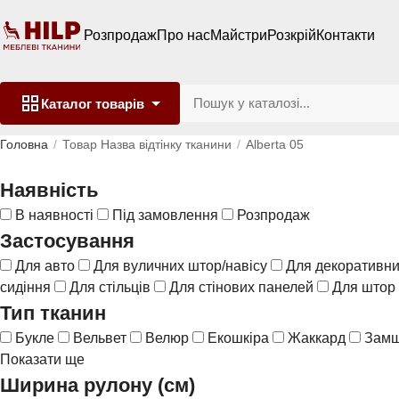
Розпродаж
Про нас
Майстри
Розкрій
Контакти
Каталог
товарів
Головна
Товар Назва відтінку тканини
Alberta 05
Наявність
В наявності
Під замовлення
Розпродаж
Застосування
Для авто
Для вуличних штор/навісу
Для декоративни
сидіння
Для стільців
Для стінових панелей
Для штор
Тип тканин
Букле
Вельвет
Велюр
Екошкіра
Жаккард
Зам
Показати ще
Ширина рулону (см)