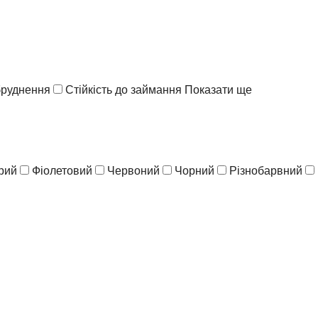
абруднення
Стійкість до займання
Показати ще
рий
Фіолетовий
Червоний
Чорний
Різнобарвний