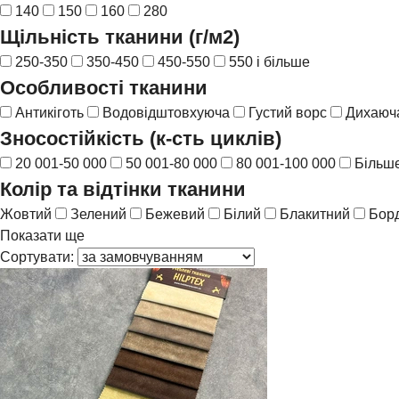
140
150
160
280
Щільність тканини (г/м2)
250-350
350-450
450-550
550 і більше
Особливості тканини
Антикіготь
Водовідштовхуюча
Густий ворс
Дихаюча
Зносостійкість (к-сть циклів)
20 001-50 000
50 001-80 000
80 001-100 000
Більше
Колір та відтінки тканини
Жовтий
Зелений
Бежевий
Білий
Блакитний
Бор
Показати ще
Сортувати: