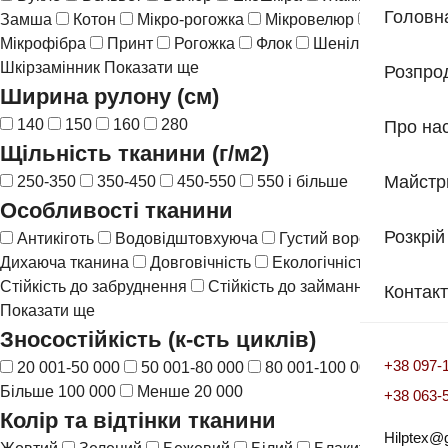
Головн
Замша
Котон
Мікро-рогожка
Мікровелюр
Мікрофібра
Принт
Рогожка
Флок
Шеніл
Шкіра
Шкірзамінник
Показати ще
Розпро
Ширина рулону (см)
140
150
160
280
Про на
Щільність тканини (г/м2)
Майстр
250-350
350-450
450-550
550 і більше
Особливості тканини
Розкрій
Антикіготь
Водовідштовхуюча
Густий ворс
Дихаюча тканина
Довговічність
Екологічність
Стійкість до забруднення
Стійкість до займання
Контак
Показати ще
Зносостійкість (к-сть циклів)
+38 097-
20 001-50 000
50 001-80 000
80 001-100 000
Більше 100 000
Менше 20 000
+38 063-
Колір та відтінки тканини
Hilptex@