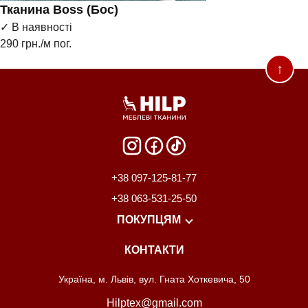
Тканина Boss (Бос)
✓ В наявності
290
грн./м пог.
↑
+38 097-125-81-77
+38 063-531-25-50
ПОКУПЦЯМ
КОНТАКТИ
Розпродаж
Про нас
Майстри
Розкрій
Доставка та оплата
Україна, м. Львів, вул. Гната Хоткевича, 50
Hilptex@gmail.com