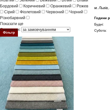
Жовтий
Зелений
Бежевий
Білий
Блакитний
Бордовий
Коричневий
Оранжевий
Рожевий
Синій
м. Львів
Сірий
Фіолетовий
Червоний
Чорний
Різнобарвний
Години р
Показати ще
Будні:
Сортувати:
Субота:
Фільтр