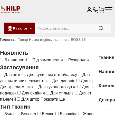
Каталог
Головна
Товар Назва відтінку тканини
BOSS 15
Наявність
Тканин
В наявності
Під замовлення
Розпродаж
Застосування
Напов
Для авто
Для вуличних штор/навісу
Для
декоративних елементів
Для диванів
Для іграшок
Компле
Для крісла-мішка
Для кухонного кутка
Для ліжок
Для
подушок
Для сидіння
Для стільців
Для стінових
панелей
Для штор
Показати ще
Декора
Тип тканин
Букле
Вельвет
Велюр
Екошкіра
Жаккард