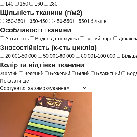
140
150
160
280
Щільність тканини (г/м2)
250-350
350-450
450-550
550 і більше
Особливості тканини
Антикіготь
Водовідштовхуюча
Густий ворс
Дихаюча
Зносостійкість (к-сть циклів)
20 001-50 000
50 001-80 000
80 001-100 000
Більше
Колір та відтінки тканини
Жовтий
Зелений
Бежевий
Білий
Блакитний
Бор
Показати ще
Сортувати: