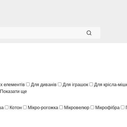
х елементів
Для диванів
Для іграшок
Для крісла-міш
Показати ще
ша
Котон
Мікро-рогожка
Мікровелюр
Мікрофібра