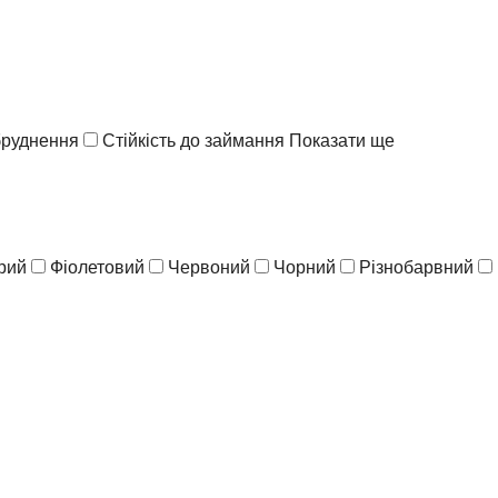
абруднення
Стійкість до займання
Показати ще
рий
Фіолетовий
Червоний
Чорний
Різнобарвний