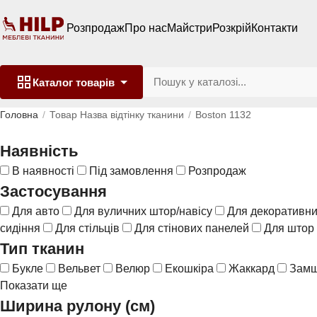
Розпродаж
Про нас
Майстри
Розкрій
Контакти
Каталог
товарів
Головна
Товар Назва відтінку тканини
Boston 1132
Наявність
В наявності
Під замовлення
Розпродаж
Застосування
Для авто
Для вуличних штор/навісу
Для декоративни
сидіння
Для стільців
Для стінових панелей
Для штор
Тип тканин
Букле
Вельвет
Велюр
Екошкіра
Жаккард
Зам
Показати ще
Ширина рулону (см)