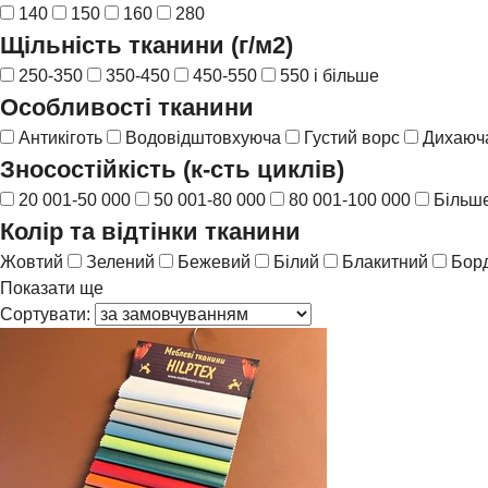
140
150
160
280
Щільність тканини (г/м2)
250-350
350-450
450-550
550 і більше
Особливості тканини
Антикіготь
Водовідштовхуюча
Густий ворс
Дихаюча
Зносостійкість (к-сть циклів)
20 001-50 000
50 001-80 000
80 001-100 000
Більше
Колір та відтінки тканини
Жовтий
Зелений
Бежевий
Білий
Блакитний
Бор
Показати ще
Сортувати: