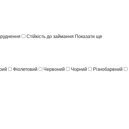
абруднення
Стійкість до займання
Показати ще
рий
Фіолетовий
Червоний
Чорний
Різнобарвний