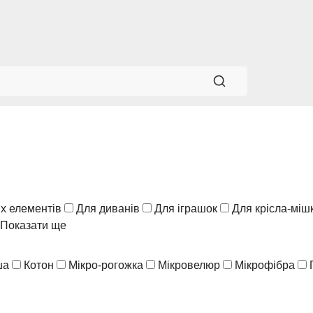
х елементів
Для диванів
Для іграшок
Для крісла-міш
Показати ще
ша
Котон
Мікро-рогожка
Мікровелюр
Мікрофібра