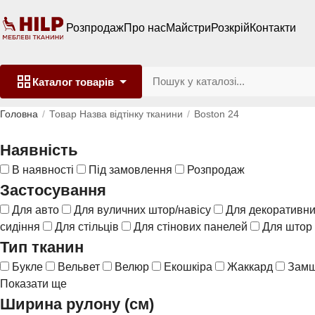
Розпродаж
Про нас
Майстри
Розкрій
Контакти
Каталог
товарів
Головна
Товар Назва відтінку тканини
Boston 24
Наявність
В наявності
Під замовлення
Розпродаж
Застосування
Для авто
Для вуличних штор/навісу
Для декоративни
сидіння
Для стільців
Для стінових панелей
Для штор
Тип тканин
Букле
Вельвет
Велюр
Екошкіра
Жаккард
Зам
Показати ще
Ширина рулону (см)